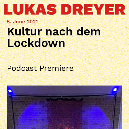
5. June 2021
Kultur nach dem
Lockdown
Podcast Premiere