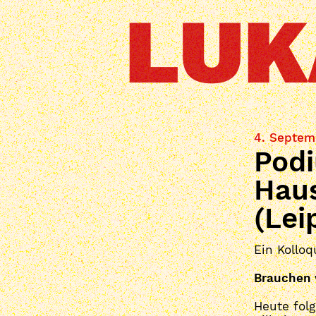
4. Septem
Pod
Hau
(Lei
Ein Kollo
Brauchen 
Heute fol