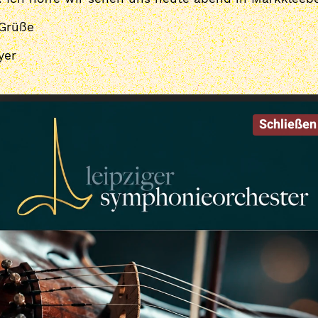
 Grüße
yer