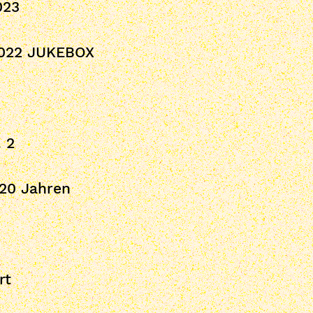
023
022 JUKEBOX
 2
20 Jahren
rt