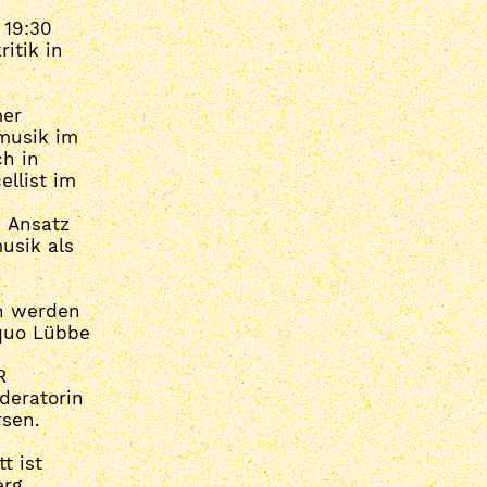
 19:30
itik in
mer
musik im
ch in
ellist im
n Ansatz
usik als
in werden
iquo Lübbe
R
deratorin
rsen.
t ist
rg.