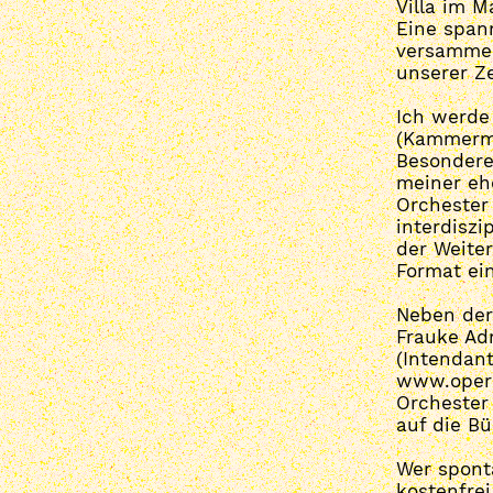
Villa im M
Eine span
versammel
unserer Z
Ich werde
(Kammermu
Besonderen
meiner ehe
Orchester 
interdiszi
der Weite
Format ein
Neben der
Frauke Adr
(Intendant
www.opern
Orchester
auf die B
Wer sponta
kostenfrei