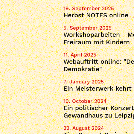
19. September 2025
Herbst NOTES online
5. September 2025
Workshoparbeiten - Me
Freiraum mit Kindern
11. April 2025
Webauftritt online: "D
Demokratie"
7. January 2025
Ein Meisterwerk kehrt
10. October 2024
Ein politischer Konzert
Gewandhaus zu Leipzi
22. August 2024