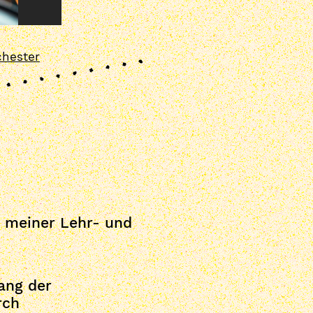
chester
 meiner Lehr- und
ang der
rch