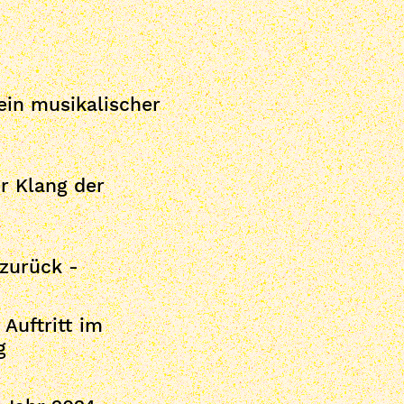
in musikalischer
er Klang der
 zurück -
 Auftritt im
g