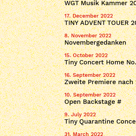
WGT Musik Kammer 2
17. December 2022
TINY ADVENT TOUER 2
8. November 2022
Novembergedanken
15. October 2022
Tiny Concert Home No.
16. September 2022
Zweite Premiere nach 
10. September 2022
Open Backstage #
9. July 2022
Tiny Quarantine Conce
31. March 2022