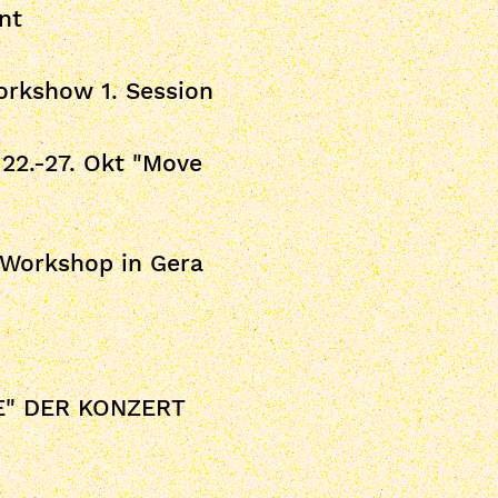
nt
orkshow 1. Session
22.-27. Okt "Move
t Workshop in Gera
E" DER KONZERT