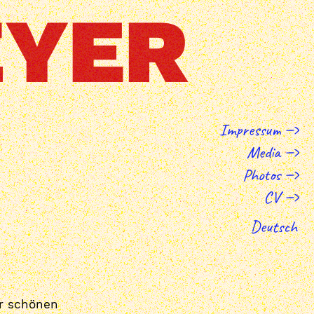
Impressum
Media
Photos
CV
Deutsch
er schönen