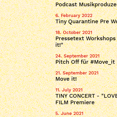
Podcast Musikproduze
6. February 2022
Tiny Quarantine Pre W
18. October 2021
Pressetext Workshops 
it!"
24. September 2021
Pitch Off für #Move_i
21. September 2021
Move it!
11. July 2021
TINY CONCERT - "LOV
FILM Premiere
5. June 2021