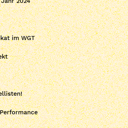
 Jahr 2024
dikat im WGT
ekt
llisten!
 Performance