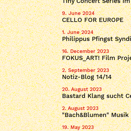
Tiny Concert Series im
9. June 2024
CELLO FOR EUROPE
1. June 2024
Philippus Pfingst Syn
16. December 2023
FOKUS_ART! Film Proj
2. September 2023
Notiz-Blog 14/14
20. August 2023
Bastard Klang sucht Ce
2. August 2023
"Bach&Blumen" Musik
19. May 2023