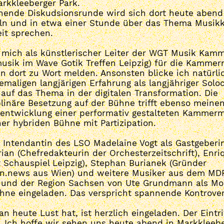
arkkleeberger Park.
nende Diskudsionsrunde wird sich dort heute abend
n und in etwa einer Stunde über das Thema Musikkr
eit sprechen.
 mich als künstlerischer Leiter der WGT Musik Kam
sik im Wave Gotik Treffen Leipzig) für die Kammer
 dort zu Wort melden. Ansonsten blicke ich natürli
maligen langjärigen Erfahrung als langjähriger Soloc
auf das Thema in der digitalen Transformation. Die
plinäre Besetzung auf der Bühne trifft ebenso meine
rentwicklung einer performativ gestalteten Kammerm
er hybriden Bühne mit Partizipation.
 Intendantin des LSO Madelaine Vogt als Gastgeber
ian (Chefredakteurin der Orchesterzeitschrift), Enr
 Schauspiel Leipzig), Stephan Burianek (Gründer
.news aus Wien) und weitere Musiker aus dem MD
 und der Region Sachsen von Ute Grundmann als Mo
ühne eingeladen. Das verspricht spannende Kontrove
n heute Lust hat, ist herzlich eingeladen. Der Eintrit
. Ich hoffe wir sehen uns heute abend in Markkleebe